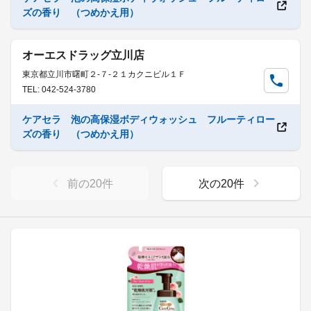
ズの香り （つめかえ用）
オーエスドラッグ立川店
東京都立川市曙町２-７-２１カクニビル１Ｆ
TEL: 042-524-3780
ケアセラ 泡の高保湿ボディウォッシュ フルーティロー
ズの香り （つめかえ用）
前の
20
件
次の
20
件