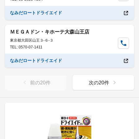
なみだロートドライエイド
ＭＥＧＡドン・キホーテ大森山王店
東京都大田区山王３-６-３
TEL: 0570-07-1411
なみだロートドライエイド
前の
20
件
次の
20
件