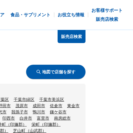
お客様サポート
ア
食品・サプリメント
お役立ち情報
販売店検索
販売店検索
地図で店舗を探す
若葉区
千葉市緑区
千葉市美浜区
野田市
茂原市
成田市
佐倉市
東金市
代市
我孫子市
鴨川市
鎌ケ谷市
印西市
白井市
富里市
南房総市
井町（印旛郡）
栄町（印旛郡）
郡）
芝山町（山武郡）