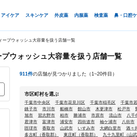
アイケア
スキンケア
外皮薬
内服薬
検査薬
鼻・口腔ケ
ィープウォッシュ大容量を扱う店舗一覧
ープウォッシュ大容量を扱う店舗一覧
911
件
の店舗が見つかりました
（1~20件目）
市区町村を選ぶ
千葉市中央区
千葉市花見川区
千葉市稲毛区
千葉市
銚子市
市川市
船橋市
館山市
木更津市
松戸市
旭市
習志野市
柏市
勝浦市
市原市
流山市
八千
君津市
富津市
浦安市
四街道市
袖ケ浦市
八街市
匝瑳市
香取市
山武市
いすみ市
大網白里市
酒々
多古町（香取郡）
東庄町（香取郡）
九十九里町（山武