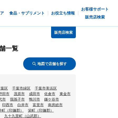
お客様サポート
ア
食品・サプリメント
お役立ち情報
販売店検索
販売店検索
舗一覧
地図で店舗を探す
若葉区
千葉市緑区
千葉市美浜区
野田市
茂原市
成田市
佐倉市
東金市
代市
我孫子市
鴨川市
鎌ケ谷市
印西市
白井市
富里市
南房総市
井町（印旛郡）
栄町（印旛郡）
九十九里町（山武郡）