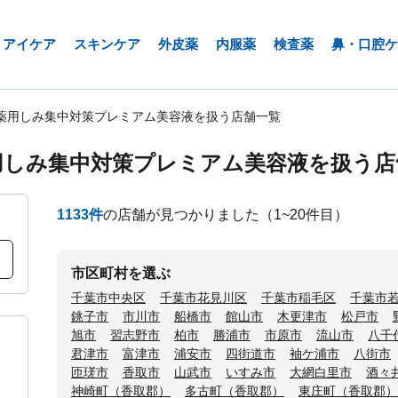
アイケア
スキンケア
外皮薬
内服薬
検査薬
鼻・口腔ケ
薬用しみ集中対策プレミアム美容液を扱う店舗一覧
用しみ集中対策プレミアム美容液を扱う店
1133
件
の店舗が見つかりました
（1~20件目）
市区町村を選ぶ
千葉市中央区
千葉市花見川区
千葉市稲毛区
千葉市
銚子市
市川市
船橋市
館山市
木更津市
松戸市
旭市
習志野市
柏市
勝浦市
市原市
流山市
八千
君津市
富津市
浦安市
四街道市
袖ケ浦市
八街市
匝瑳市
香取市
山武市
いすみ市
大網白里市
酒々
神崎町（香取郡）
多古町（香取郡）
東庄町（香取郡）