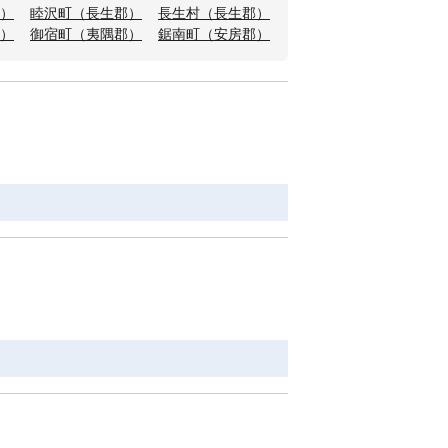
）
睦沢町（長生郡）
長生村（長生郡）
）
御宿町（夷隅郡）
鋸南町（安房郡）
Ｆ