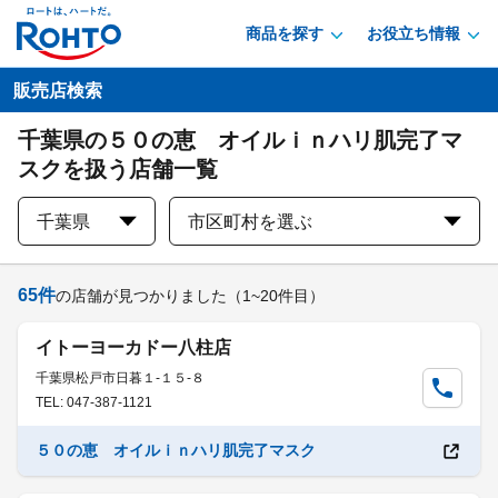
商品を探す
お役立ち情報
販売店検索
千葉県の５０の恵 オイルｉｎハリ肌完了マ
スクを扱う店舗一覧
千葉県
市区町村を選ぶ
65
件
の店舗が見つかりました
（1~20件目）
イトーヨーカドー八柱店
千葉県松戸市日暮１-１５-８
TEL: 047-387-1121
５０の恵 オイルｉｎハリ肌完了マスク