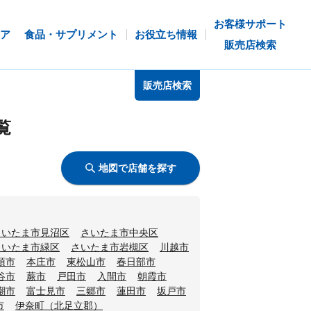
お客様サポート
ア
食品・サプリメント
お役立ち情報
販売店検索
販売店検索
覧
地図で店舗を探す
さいたま市見沼区
さいたま市中央区
さいたま市緑区
さいたま市岩槻区
川越市
須市
本庄市
東松山市
春日部市
谷市
蕨市
戸田市
入間市
朝霞市
潮市
富士見市
三郷市
蓮田市
坂戸市
市
伊奈町（北足立郡）