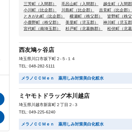
三芳町（入間郡）
毛呂山町（入間郡）
越生町（入間郡
小川町（比企郡）
川島町（比企郡）
吉見町（比企郡）
ときがわ町（比企郡）
横瀬町（秩父郡）
皆野町（秩父
小鹿野町（秩父郡）
美里町（児玉郡）
神川町（児玉郡
宮代町（南埼玉郡）
杉戸町（北葛飾郡）
松伏町（北葛
西友鳩ヶ谷店
埼玉県川口市坂下町２-５-１４
タ
TEL: 048-282-5111
メラノＣＣＭｅｎ 薬用しみ対策美白化粧水
ミヤモトドラッグ本川越店
埼玉県川越市新富町２丁目２-３
TEL: 049-225-6240
メラノＣＣＭｅｎ 薬用しみ対策美白化粧水