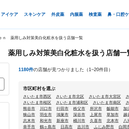
アイケア
スキンケア
外皮薬
内服薬
検査薬
鼻・口腔ケ
ｅｎ 薬用しみ対策美白化粧水を扱う店舗一覧
ｎ 薬用しみ対策美白化粧水を扱う店舗一
1180
件
の店舗が見つかりました
（1~20件目）
市区町村を選ぶ
さいたま市西区
さいたま市北区
さいたま市大宮区
さいたま市桜区
さいたま市浦和区
さいたま市南区
熊谷市
川口市
行田市
秩父市
所沢市
飯能市
加
狭山市
羽生市
鴻巣市
深谷市
上尾市
草加市
越
志木市
和光市
新座市
桶川市
久喜市
北本市
八
幸手市
鶴ヶ島市
日高市
吉川市
ふじみ野市
白岡