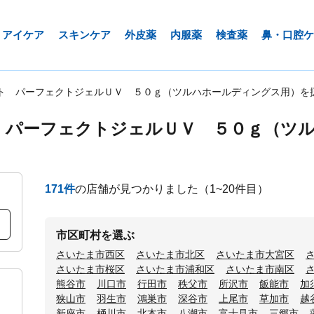
アイケア
スキンケア
外皮薬
内服薬
検査薬
鼻・口腔ケ
ト パーフェクトジェルＵＶ ５０ｇ（ツルハホールディングス用）を
 パーフェクトジェルＵＶ ５０ｇ（ツ
171
件
の店舗が見つかりました
（1~20件目）
市区町村を選ぶ
さいたま市西区
さいたま市北区
さいたま市大宮区
さいたま市桜区
さいたま市浦和区
さいたま市南区
熊谷市
川口市
行田市
秩父市
所沢市
飯能市
加
狭山市
羽生市
鴻巣市
深谷市
上尾市
草加市
越
新座市
桶川市
北本市
八潮市
富士見市
三郷市