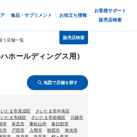
お客様サポート
ア
食品・サプリメント
お役立ち情報
販売店検索
販売店検索
扱う店舗一覧
ルハホールディングス用）
地図で店舗を探す
さいたま市見沼区
さいたま市中央区
さいたま市緑区
さいたま市岩槻区
川越市
須市
本庄市
東松山市
春日部市
谷市
戸田市
入間市
朝霞市
和光市
蓮田市
坂戸市
幸手市
鶴ヶ島市