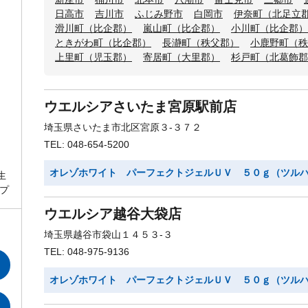
日高市
吉川市
ふじみ野市
白岡市
伊奈町（北足立
滑川町（比企郡）
嵐山町（比企郡）
小川町（比企郡）
ときがわ町（比企郡）
長瀞町（秩父郡）
小鹿野町（秩
上里町（児玉郡）
寄居町（大里郡）
杉戸町（北葛飾郡
ウエルシアさいたま宮原駅前店
埼玉県さいたま市北区宮原３-３７２
TEL: 048-654-5200
オレゾホワイト パーフェクトジェルＵＶ ５０ｇ（ツル
生
プ
ウエルシア越谷大袋店
埼玉県越谷市袋山１４５３-３
TEL: 048-975-9136
オレゾホワイト パーフェクトジェルＵＶ ５０ｇ（ツル