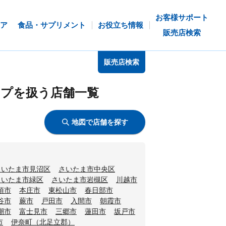
お客様サポート
ア
食品・サプリメント
お役立ち情報
販売店検索
販売店検索
プを扱う店舗一覧
地図で店舗を探す
さいたま市見沼区
さいたま市中央区
さいたま市緑区
さいたま市岩槻区
川越市
須市
本庄市
東松山市
春日部市
谷市
蕨市
戸田市
入間市
朝霞市
潮市
富士見市
三郷市
蓮田市
坂戸市
市
伊奈町（北足立郡）