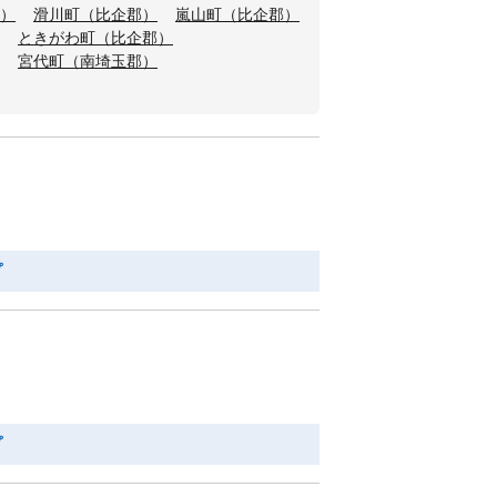
）
滑川町（比企郡）
嵐山町（比企郡）
ときがわ町（比企郡）
宮代町（南埼玉郡）
プ
プ