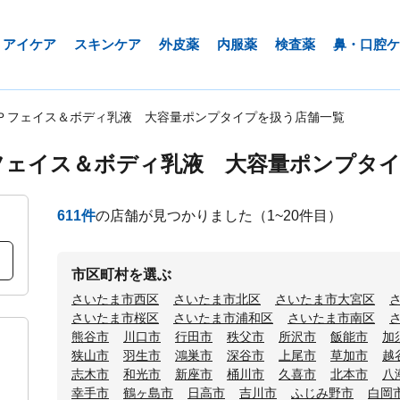
アイケア
スキンケア
外皮薬
内服薬
検査薬
鼻・口腔ケ
Ｐフェイス＆ボディ乳液 大容量ポンプタイプを扱う店舗一覧
フェイス＆ボディ乳液 大容量ポンプタイ
611
件
の店舗が見つかりました
（1~20件目）
市区町村を選ぶ
さいたま市西区
さいたま市北区
さいたま市大宮区
さいたま市桜区
さいたま市浦和区
さいたま市南区
熊谷市
川口市
行田市
秩父市
所沢市
飯能市
加
狭山市
羽生市
鴻巣市
深谷市
上尾市
草加市
越
志木市
和光市
新座市
桶川市
久喜市
北本市
八
幸手市
鶴ヶ島市
日高市
吉川市
ふじみ野市
白岡