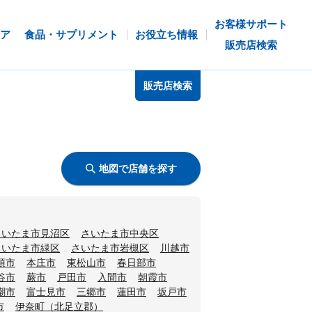
お客様サポート
ア
食品・サプリメント
お役立ち情報
販売店検索
販売店検索
地図で店舗を探す
さいたま市見沼区
さいたま市中央区
さいたま市緑区
さいたま市岩槻区
川越市
須市
本庄市
東松山市
春日部市
谷市
蕨市
戸田市
入間市
朝霞市
潮市
富士見市
三郷市
蓮田市
坂戸市
市
伊奈町（北足立郡）