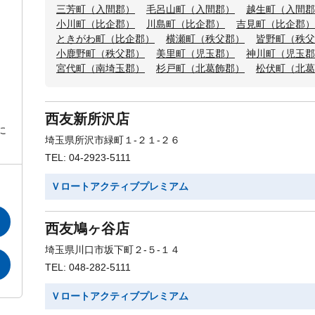
三芳町（入間郡）
毛呂山町（入間郡）
越生町（入間郡
小川町（比企郡）
川島町（比企郡）
吉見町（比企郡）
ときがわ町（比企郡）
横瀬町（秩父郡）
皆野町（秩父
小鹿野町（秩父郡）
美里町（児玉郡）
神川町（児玉郡
宮代町（南埼玉郡）
杉戸町（北葛飾郡）
松伏町（北葛
西友新所沢店
に
埼玉県所沢市緑町１-２１-２６
TEL: 04-2923-5111
Ｖロートアクティブプレミアム
西友鳩ヶ谷店
埼玉県川口市坂下町２-５-１４
TEL: 048-282-5111
Ｖロートアクティブプレミアム