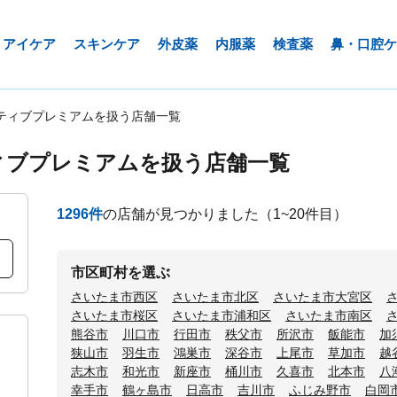
アイケア
スキンケア
外皮薬
内服薬
検査薬
鼻・口腔ケ
ティブプレミアムを扱う店舗一覧
ィブプレミアムを扱う店舗一覧
1296
件
の店舗が見つかりました
（1~20件目）
市区町村を選ぶ
さいたま市西区
さいたま市北区
さいたま市大宮区
さいたま市桜区
さいたま市浦和区
さいたま市南区
熊谷市
川口市
行田市
秩父市
所沢市
飯能市
加
狭山市
羽生市
鴻巣市
深谷市
上尾市
草加市
越
志木市
和光市
新座市
桶川市
久喜市
北本市
八
幸手市
鶴ヶ島市
日高市
吉川市
ふじみ野市
白岡