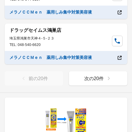
メラノＣＣＭｅｎ 薬用しみ集中対策美容液
ドラッグセイムス鴻巣店
埼玉県鴻巣市天神４-５-２３
TEL: 048-540-6620
メラノＣＣＭｅｎ 薬用しみ集中対策美容液
前の
20
件
次の
20
件