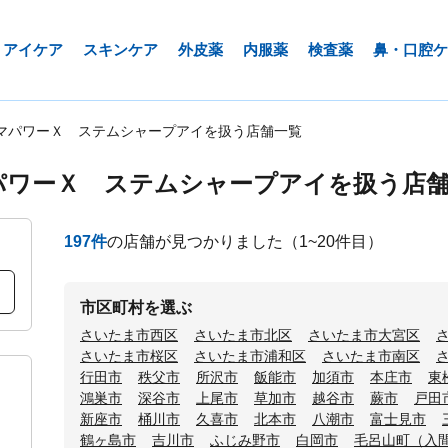
アイケア
スキンケア
外皮薬
内服薬
検査薬
鼻・口腔ケ
マパワーＸ ステムシャープアイを扱う店舗一覧
パワーＸ ステムシャープアイを扱う店
197
件
の店舗が見つかりました
（1~20件目）
市区町村を選ぶ
さいたま市西区
さいたま市北区
さいたま市大宮区
さいたま市桜区
さいたま市浦和区
さいたま市南区
行田市
秩父市
所沢市
飯能市
加須市
本庄市
東
鴻巣市
深谷市
上尾市
草加市
越谷市
蕨市
戸田
新座市
桶川市
久喜市
北本市
八潮市
富士見市
鶴ヶ島市
吉川市
ふじみ野市
白岡市
毛呂山町（入