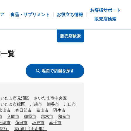
お客様サポート
ア
食品・サプリメント
お役立ち情報
販売店検索
販売店検索
舗一覧
地図で店舗を探す
さいたま市見沼区
さいたま市中央区
さいたま市緑区
川越市
熊谷市
川口市
松山市
春日部市
狭山市
羽生市
市
入間市
朝霞市
志木市
和光市
三郷市
蓮田市
坂戸市
幸手市
間郡）
嵐山町（比企郡）