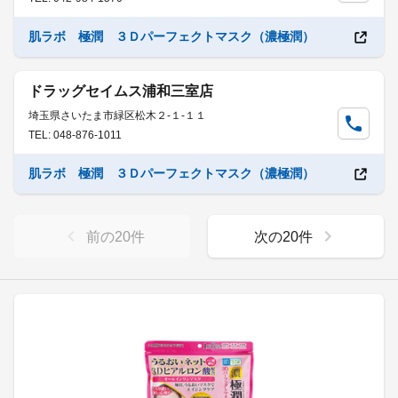
肌ラボ 極潤 ３Ｄパーフェクトマスク（濃極潤）
ドラッグセイムス浦和三室店
埼玉県さいたま市緑区松木２-１-１１
TEL: 048-876-1011
肌ラボ 極潤 ３Ｄパーフェクトマスク（濃極潤）
前の
20
件
次の
20
件