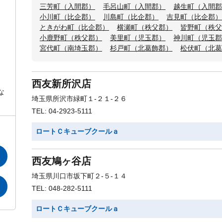
三芳町（入間郡）
毛呂山町（入間郡）
越生町（入間郡
小川町（比企郡）
川島町（比企郡）
吉見町（比企郡）
ときがわ町（比企郡）
横瀬町（秩父郡）
皆野町（秩父
小鹿野町（秩父郡）
美里町（児玉郡）
神川町（児玉郡
宮代町（南埼玉郡）
杉戸町（北葛飾郡）
松伏町（北葛
西友新所沢店
な
埼玉県所沢市緑町１-２１-２６
TEL: 04-2923-5111
ロートＣキューブクールａ
西友鳩ヶ谷店
埼玉県川口市坂下町２-５-１４
TEL: 048-282-5111
ロートＣキューブクールａ