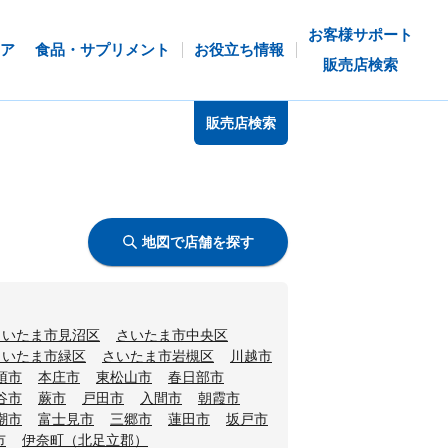
お客様サポート
ア
食品・サプリメント
お役立ち情報
販売店検索
販売店検索
地図で店舗を探す
さいたま市見沼区
さいたま市中央区
さいたま市緑区
さいたま市岩槻区
川越市
須市
本庄市
東松山市
春日部市
谷市
蕨市
戸田市
入間市
朝霞市
潮市
富士見市
三郷市
蓮田市
坂戸市
市
伊奈町（北足立郡）