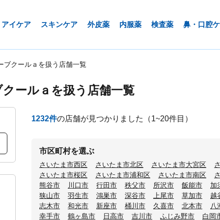
アイケア
スキンケア
外皮薬
内服薬
検査薬
鼻・口腔ケ
ーブクールａを扱う店舗一覧
ブクールａを扱う店舗一覧
1232
件
の店舗が見つかりました
（1~20件目）
市区町村を選ぶ
さいたま市西区
さいたま市北区
さいたま市大宮区
さいたま市桜区
さいたま市浦和区
さいたま市南区
熊谷市
川口市
行田市
秩父市
所沢市
飯能市
加
狭山市
羽生市
鴻巣市
深谷市
上尾市
草加市
越
志木市
和光市
新座市
桶川市
久喜市
北本市
八
幸手市
鶴ヶ島市
日高市
吉川市
ふじみ野市
白岡