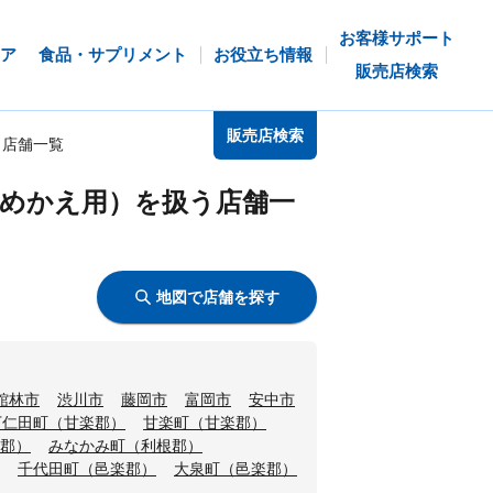
お客様サポート
ア
食品・サプリメント
お役立ち情報
販売店検索
販売店検索
う店舗一覧
めかえ用）を扱う店舗一
地図で店舗を探す
館林市
渋川市
藤岡市
富岡市
安中市
下仁田町（甘楽郡）
甘楽町（甘楽郡）
郡）
みなかみ町（利根郡）
千代田町（邑楽郡）
大泉町（邑楽郡）