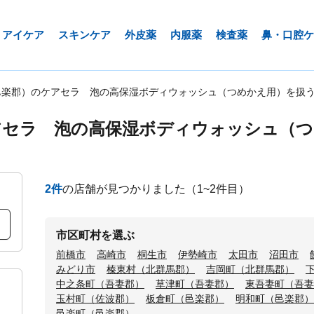
アイケア
スキンケア
外皮薬
内服薬
検査薬
鼻・口腔ケ
邑楽郡）のケアセラ 泡の高保湿ボディウォッシュ（つめかえ用）を扱
アセラ 泡の高保湿ボディウォッシュ（つ
2
件
の店舗が見つかりました
（1~2件目）
市区町村を選ぶ
前橋市
高崎市
桐生市
伊勢崎市
太田市
沼田市
みどり市
榛東村（北群馬郡）
吉岡町（北群馬郡）
中之条町（吾妻郡）
草津町（吾妻郡）
東吾妻町（吾妻
玉村町（佐波郡）
板倉町（邑楽郡）
明和町（邑楽郡）
邑楽町（邑楽郡）