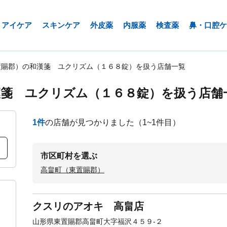
アイケア
スキンケア
外皮薬
内服薬
検査薬
鼻・口腔ケ
置賜郡）の和漢箋 ユクリズム（１６８錠）を扱う店舗一覧
漢箋 ユクリズム（１６８錠）を扱う店舗
1
件
の店舗が見つかりました
（1~1件目）
市区町村を選ぶ
高畠町（東置賜郡）
クスリのアオキ 高畠店
山形県東置賜郡高畠町大字福沢４５９-２