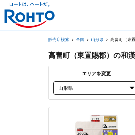
販売店検索
全国
山形県
高畠町（東
高畠町（東置賜郡）の和
エリアを変更
山形県