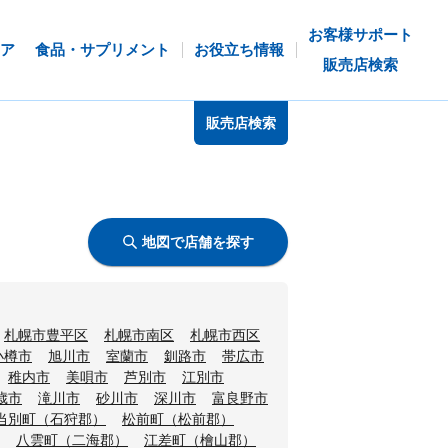
お客様サポート
ア
食品・サプリメント
お役立ち情報
販売店検索
販売店検索
地図で店舗を探す
札幌市豊平区
札幌市南区
札幌市西区
小樽市
旭川市
室蘭市
釧路市
帯広市
稚内市
美唄市
芦別市
江別市
歳市
滝川市
砂川市
深川市
富良野市
当別町（石狩郡）
松前町（松前郡）
八雲町（二海郡）
江差町（檜山郡）