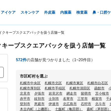
アイケア
スキンケア
外皮薬
内服薬
検査薬
鼻・口腔ケ
イクキープスクエアパックを扱う店舗一覧
クキープスクエアパックを扱う店舗一覧
572
件
の店舗が見つかりました
（1~20件目）
市区町村を選ぶ
札幌市中央区
札幌市北区
札幌市東区
札幌市白石区
札幌市厚別区
札幌市手稲区
札幌市清田区
函館市
北見市
夕張市
岩見沢市
網走市
留萌市
苫小牧市
赤平市
紋別市
士別市
名寄市
三笠市
根室市
千
登別市
恵庭市
伊達市
北広島市
石狩市
北斗市
木古内町（上磯郡）
七飯町（亀田郡）
森町（茅部郡）