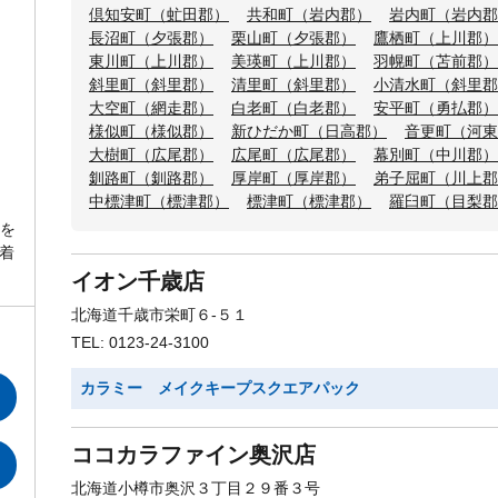
倶知安町（虻田郡）
共和町（岩内郡）
岩内町（岩内郡
長沼町（夕張郡）
栗山町（夕張郡）
鷹栖町（上川郡）
東川町（上川郡）
美瑛町（上川郡）
羽幌町（苫前郡）
斜里町（斜里郡）
清里町（斜里郡）
小清水町（斜里郡
大空町（網走郡）
白老町（白老郡）
安平町（勇払郡）
様似町（様似郡）
新ひだか町（日高郡）
音更町（河東
大樹町（広尾郡）
広尾町（広尾郡）
幕別町（中川郡）
釧路町（釧路郡）
厚岸町（厚岸郡）
弟子屈町（川上郡
中標津町（標津郡）
標津町（標津郡）
羅臼町（目梨郡
れを
着
イオン千歳店
北海道千歳市栄町６-５１
TEL: 0123-24-3100
カラミー メイクキープスクエアパック
ココカラファイン奥沢店
北海道小樽市奥沢３丁目２９番３号