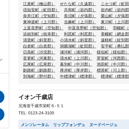
江差町（檜山郡）
せたな町（久遠郡）
ニセコ町（虻田
倶知安町（虻田郡）
共和町（岩内郡）
岩内町（岩内郡
奈井江町（空知郡）
長沼町（夕張郡）
栗山町（夕張郡
東神楽町（上川郡）
当麻町（上川郡）
東川町（上川郡
上富良野町（空知郡）
中富良野町（空知郡）
羽幌町（
浜頓別町（枝幸郡）
利尻町（利尻郡）
美幌町（網走郡
清里町（斜里郡）
小清水町（斜里郡）
遠軽町（紋別郡
白老町（白老郡）
洞爺湖町（虻田郡）
安平町（勇払郡
日高町（沙流郡）
浦河町（浦河郡）
様似町（様似郡）
音更町（河東郡）
清水町（上川郡）
芽室町（河西郡）
ン
広尾町（広尾郡）
幕別町（中川郡）
池田町（中川郡）
釧路町（釧路郡）
厚岸町（厚岸郡）
標茶町（川上郡）
別海町（野付郡）
中標津町（標津郡）
標津町（標津郡
イオン千歳店
北海道千歳市栄町６-５１
TEL: 0123-24-3100
メンソレータム リップフォンデュ ヌードベージュ