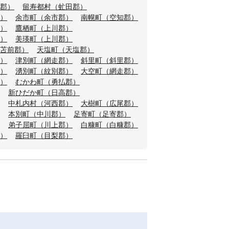
郡）
留寿都村（虻田郡）
）
余市町（余市郡）
南幌町（空知郡）
）
鷹栖町（上川郡）
）
美瑛町（上川郡）
苫前郡）
天塩町（天塩郡）
）
津別町（網走郡）
斜里町（斜里郡）
）
湧別町（紋別郡）
大空町（網走郡）
）
むかわ町（勇払郡）
新ひだか町（日高郡）
中札内村（河西郡）
大樹町（広尾郡）
本別町（中川郡）
足寄町（足寄郡）
弟子屈町（川上郡）
白糠町（白糠郡）
）
羅臼町（目梨郡）