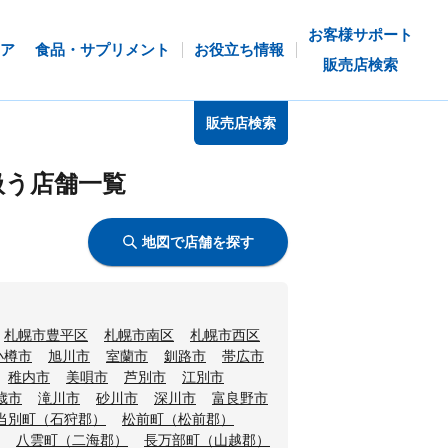
お客様サポート
ア
食品・サプリメント
お役立ち情報
販売店検索
販売店検索
扱う店舗一覧
地図で店舗を探す
札幌市豊平区
札幌市南区
札幌市西区
小樽市
旭川市
室蘭市
釧路市
帯広市
稚内市
美唄市
芦別市
江別市
歳市
滝川市
砂川市
深川市
富良野市
当別町（石狩郡）
松前町（松前郡）
八雲町（二海郡）
長万部町（山越郡）