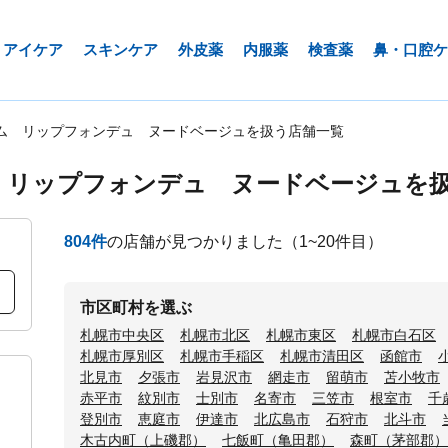
アイケア
スキンケア
外皮薬
内服薬
検査薬
鼻・口腔ケ
ム リップフォンデュ ヌードベージュを扱う店舗一覧
 リップフォンデュ ヌードベージュを
804
件
の店舗が見つかりました
（1~20件目）
市区町村を選ぶ
札幌市中央区
札幌市北区
札幌市東区
札幌市白石区
札幌市厚別区
札幌市手稲区
札幌市清田区
函館市
北見市
夕張市
岩見沢市
網走市
留萌市
苫小牧市
赤平市
紋別市
士別市
名寄市
三笠市
根室市
千
登別市
恵庭市
伊達市
北広島市
石狩市
北斗市
木古内町（上磯郡）
七飯町（亀田郡）
森町（茅部郡）