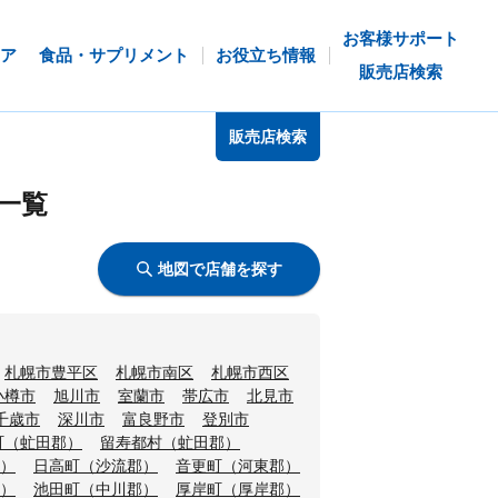
お客様サポート
ア
食品・サプリメント
お役立ち情報
販売店検索
販売店検索
一覧
地図で店舗を探す
札幌市豊平区
札幌市南区
札幌市西区
小樽市
旭川市
室蘭市
帯広市
北見市
千歳市
深川市
富良野市
登別市
町（虻田郡）
留寿都村（虻田郡）
）
日高町（沙流郡）
音更町（河東郡）
）
池田町（中川郡）
厚岸町（厚岸郡）