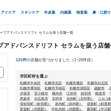
アイケア
スキンケア
外皮薬
内服薬
検査薬
鼻・口腔ケ
ィープアドバンスドリフト セラムを扱う店舗一覧
プアドバンスドリフト セラムを扱う店舗
131
件
の店舗が見つかりました
（1~20件目）
市区町村を選ぶ
札幌市中央区
札幌市北区
札幌市東区
札幌市白石区
札幌市厚別区
札幌市手稲区
札幌市清田区
函館市
夕張市
苫小牧市
稚内市
江別市
紋別市
根室市
恵庭市
北広島市
石狩市
当別町（石狩郡）
ニセコ
倶知安町（虻田郡）
岩内町（岩内郡）
清里町（斜里郡
芽室町（河西郡）
中札内村（河西郡）
幕別町（中川郡