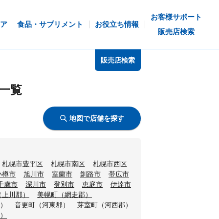
お客様サポート
ア
食品・サプリメント
お役立ち情報
販売店検索
販売店検索
一覧
地図で店舗を探す
札幌市豊平区
札幌市南区
札幌市西区
小樽市
旭川市
室蘭市
釧路市
帯広市
千歳市
深川市
登別市
恵庭市
伊達市
（上川郡）
美幌町（網走郡）
）
音更町（河東郡）
芽室町（河西郡）
）