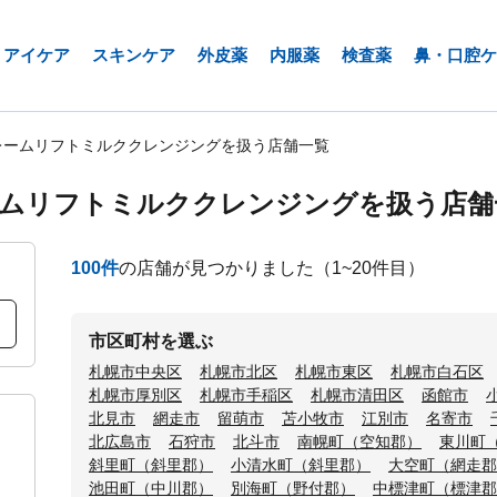
アイケア
スキンケア
外皮薬
内服薬
検査薬
鼻・口腔ケ
レームリフトミルククレンジングを扱う店舗一覧
ームリフトミルククレンジングを扱う店舗
100
件
の店舗が見つかりました
（1~20件目）
市区町村を選ぶ
札幌市中央区
札幌市北区
札幌市東区
札幌市白石区
札幌市厚別区
札幌市手稲区
札幌市清田区
函館市
北見市
網走市
留萌市
苫小牧市
江別市
名寄市
北広島市
石狩市
北斗市
南幌町（空知郡）
東川町
斜里町（斜里郡）
小清水町（斜里郡）
大空町（網走郡
池田町（中川郡）
別海町（野付郡）
中標津町（標津郡