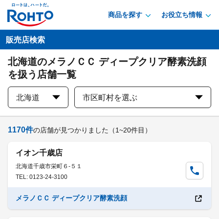
商品を探す
お役立ち情報
販売店検索
北海道のメラノＣＣ ディープクリア酵素洗顔
を扱う店舗一覧
北海道
市区町村を選ぶ
1170
件
の店舗が見つかりました
（1~20件目）
イオン千歳店
北海道千歳市栄町６-５１
TEL: 0123-24-3100
メラノＣＣ ディープクリア酵素洗顔