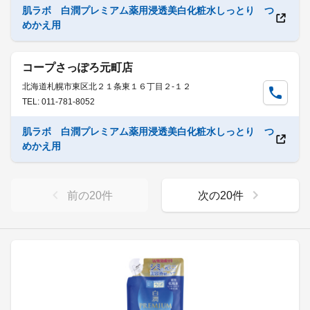
肌ラボ 白潤プレミアム薬用浸透美白化粧水しっとり つ
めかえ用
コープさっぽろ元町店
北海道札幌市東区北２１条東１６丁目２-１２
TEL: 011-781-8052
肌ラボ 白潤プレミアム薬用浸透美白化粧水しっとり つ
めかえ用
前の
20
件
次の
20
件