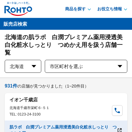
商品を探す
お役立ち情報
販売店検索
北海道の肌ラボ 白潤プレミアム薬用浸透美
白化粧水しっとり つめかえ用を扱う店舗一
覧
北海道
市区町村を選ぶ
931
件
の店舗が見つかりました
（1~20件目）
イオン千歳店
北海道千歳市栄町６-５１
TEL: 0123-24-3100
肌ラボ 白潤プレミアム薬用浸透美白化粧水しっとり つ