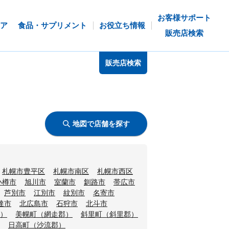
お客様サポート
ア
食品・サプリメント
お役立ち情報
販売店検索
販売店検索
地図で店舗を探す
札幌市豊平区
札幌市南区
札幌市西区
小樽市
旭川市
室蘭市
釧路市
帯広市
芦別市
江別市
紋別市
名寄市
達市
北広島市
石狩市
北斗市
）
美幌町（網走郡）
斜里町（斜里郡）
日高町（沙流郡）