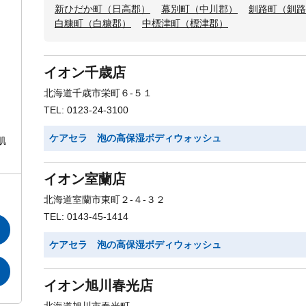
新ひだか町（日高郡）
幕別町（中川郡）
釧路町（釧路
白糠町（白糠郡）
中標津町（標津郡）
イオン千歳店
北海道千歳市栄町６-５１
TEL: 0123-24-3100
ケアセラ 泡の高保湿ボディウォッシュ
肌
イオン室蘭店
北海道室蘭市東町２-４-３２
TEL: 0143-45-1414
ケアセラ 泡の高保湿ボディウォッシュ
イオン旭川春光店