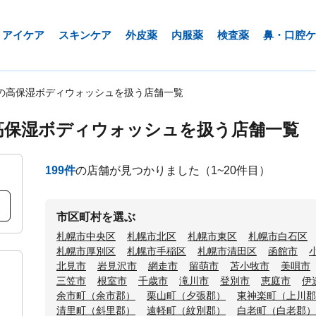
アイケア
スキンケア
外皮薬
内服薬
検査薬
鼻・口腔ケ
の高保湿ボディウォッシュを扱う店舗一覧
高保湿ボディウォッシュを扱う店舗一覧
199
件
の店舗が見つかりました
（1~20件目）
市区町村を選ぶ
札幌市中央区
札幌市北区
札幌市東区
札幌市白石区
札幌市厚別区
札幌市手稲区
札幌市清田区
函館市
北見市
岩見沢市
網走市
留萌市
苫小牧市
美唄市
三笠市
根室市
千歳市
滝川市
登別市
恵庭市
伊
余市町（余市郡）
栗山町（夕張郡）
東神楽町（上川郡
清里町（斜里郡）
遠軽町（紋別郡）
白老町（白老郡）