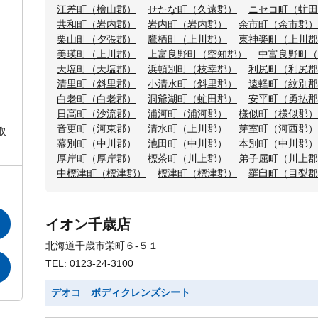
江差町（檜山郡）
せたな町（久遠郡）
ニセコ町（虻田
共和町（岩内郡）
岩内町（岩内郡）
余市町（余市郡）
栗山町（夕張郡）
鷹栖町（上川郡）
東神楽町（上川郡
美瑛町（上川郡）
上富良野町（空知郡）
中富良野町（
天塩町（天塩郡）
浜頓別町（枝幸郡）
利尻町（利尻郡
清里町（斜里郡）
小清水町（斜里郡）
遠軽町（紋別郡
白老町（白老郡）
洞爺湖町（虻田郡）
安平町（勇払郡
日高町（沙流郡）
浦河町（浦河郡）
様似町（様似郡）
音更町（河東郡）
清水町（上川郡）
芽室町（河西郡）
取
幕別町（中川郡）
池田町（中川郡）
本別町（中川郡）
厚岸町（厚岸郡）
標茶町（川上郡）
弟子屈町（川上郡
中標津町（標津郡）
標津町（標津郡）
羅臼町（目梨郡
イオン千歳店
北海道千歳市栄町６-５１
TEL: 0123-24-3100
デオコ ボディクレンズシート