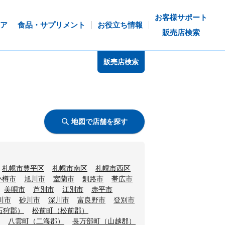
お客様サポート
ア
食品・サプリメント
お役立ち情報
販売店検索
販売店検索
地図で店舗を探す
札幌市豊平区
札幌市南区
札幌市西区
小樽市
旭川市
室蘭市
釧路市
帯広市
美唄市
芦別市
江別市
赤平市
川市
砂川市
深川市
富良野市
登別市
石狩郡）
松前町（松前郡）
八雲町（二海郡）
長万部町（山越郡）