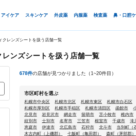
アイケア
スキンケア
外皮薬
内服薬
検査薬
鼻・口腔ケ
ィクレンズシートを扱う店舗一覧
クレンズシートを扱う店舗一覧
678
件
の店舗が見つかりました
（1~20件目）
市区町村を選ぶ
札幌市中央区
札幌市北区
札幌市東区
札幌市白石区
札幌市厚別区
札幌市手稲区
札幌市清田区
函館市
北見市
岩見沢市
網走市
留萌市
苫小牧市
稚内市
紋別市
士別市
名寄市
三笠市
根室市
千歳市
滝
恵庭市
伊達市
北広島市
石狩市
北斗市
当別町（
木古内町（上磯郡）
七飯町（亀田郡）
森町（茅部郡）