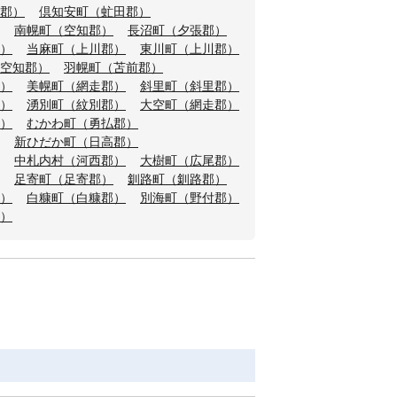
郡）
倶知安町（虻田郡）
南幌町（空知郡）
長沼町（夕張郡）
）
当麻町（上川郡）
東川町（上川郡）
空知郡）
羽幌町（苫前郡）
）
美幌町（網走郡）
斜里町（斜里郡）
）
湧別町（紋別郡）
大空町（網走郡）
）
むかわ町（勇払郡）
新ひだか町（日高郡）
中札内村（河西郡）
大樹町（広尾郡）
足寄町（足寄郡）
釧路町（釧路郡）
）
白糠町（白糠郡）
別海町（野付郡）
）