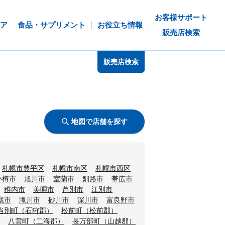
お客様サポート
ア
食品・サプリメント
お役立ち情報
販売店検索
販売店検索
地図で店舗を探す
札幌市豊平区
札幌市南区
札幌市西区
小樽市
旭川市
室蘭市
釧路市
帯広市
稚内市
美唄市
芦別市
江別市
歳市
滝川市
砂川市
深川市
富良野市
当別町（石狩郡）
松前町（松前郡）
八雲町（二海郡）
長万部町（山越郡）