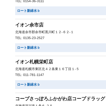
TEL: 0154-36-3111
ロート新緑水ｂ
イオン余市店
北海道余市郡余市町黒川町１２-６２-１
TEL: 0135-23-2527
ロート新緑水ｂ
イオン札幌栄町店
北海道札幌市東区北４２条東１６丁目１-５
TEL: 011-781-1147
ロート新緑水ｂ
コープさっぽろふかがわ店コープドラッグ
北海道深川市１条６-２５