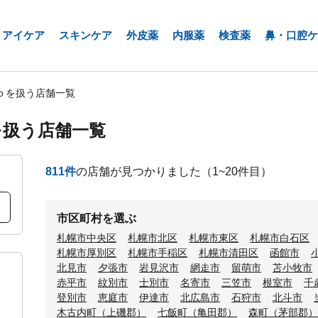
アイケア
スキンケア
外皮薬
内服薬
検査薬
鼻・口腔ケ
ｂを扱う店舗一覧
を扱う店舗一覧
811
件
の店舗が見つかりました
（1~20件目）
市区町村を選ぶ
札幌市中央区
札幌市北区
札幌市東区
札幌市白石区
札幌市厚別区
札幌市手稲区
札幌市清田区
函館市
北見市
夕張市
岩見沢市
網走市
留萌市
苫小牧市
赤平市
紋別市
士別市
名寄市
三笠市
根室市
千
登別市
恵庭市
伊達市
北広島市
石狩市
北斗市
木古内町（上磯郡）
七飯町（亀田郡）
森町（茅部郡）