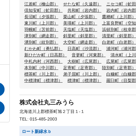
江差町（檜山郡）
せたな町（久遠郡）
ニセコ町（虻田
倶知安町（虻田郡）
共和町（岩内郡）
岩内町（岩内郡
長沼町（夕張郡）
栗山町（夕張郡）
鷹栖町（上川郡）
東川町（上川郡）
美瑛町（上川郡）
上富良野町（空知
羽幌町（苫前郡）
天塩町（天塩郡）
浜頓別町（枝幸郡
津別町（網走郡）
斜里町（斜里郡）
清里町（斜里郡）
湧別町（紋別郡）
大空町（網走郡）
白老町（白老郡）
むかわ町（勇払郡）
日高町（沙流郡）
浦河町（浦河郡
新ひだか町（日高郡）
音更町（河東郡）
清水町（上川
中札内村（河西郡）
大樹町（広尾郡）
広尾町（広尾郡
本別町（中川郡）
足寄町（足寄郡）
陸別町（足寄郡）
標茶町（川上郡）
弟子屈町（川上郡）
白糠町（白糠郡
中標津町（標津郡）
標津町（標津郡）
羅臼町（目梨郡
株式会社丸三みうら
北海道川上郡標茶町旭２丁目１-１
TEL: 015-485-2003
ロート新緑水ｂ