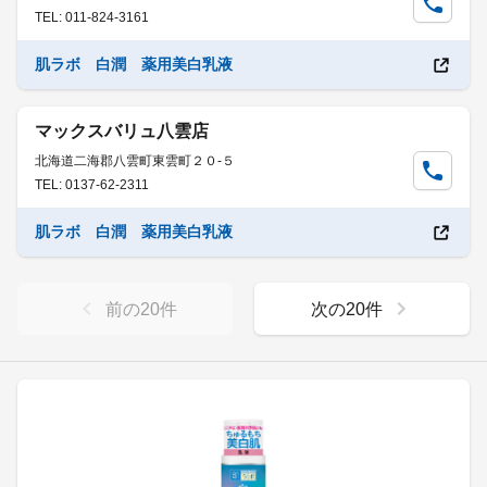
TEL: 011-824-3161
肌ラボ 白潤 薬用美白乳液
マックスバリュ八雲店
北海道二海郡八雲町東雲町２０-５
TEL: 0137-62-2311
肌ラボ 白潤 薬用美白乳液
前の
20
件
次の
20
件