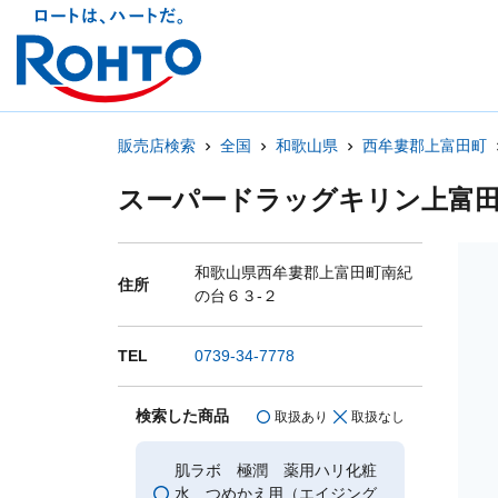
販売店検索
全国
和歌山県
西牟婁郡上富田町
スーパードラッグキリン上富
和歌山県西牟婁郡上富田町南紀
住所
の台６３-２
TEL
0739-34-7778
検索した商品
取扱あり
取扱なし
肌ラボ 極潤 薬用ハリ化粧
水 つめかえ用（エイジング