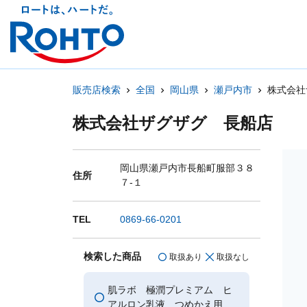
販売店検索
全国
岡山県
瀬戸内市
株式会社
株式会社ザグザグ 長船店
岡山県瀬戸内市長船町服部３８
住所
７-１
TEL
0869-66-0201
検索した商品
取扱あり
取扱なし
肌ラボ 極潤プレミアム ヒ
アルロン乳液 つめかえ用