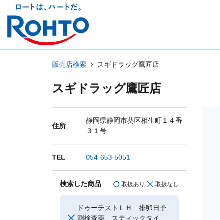
販売店検索
スギドラッグ鷹匠店
スギドラッグ鷹匠店
静岡県静岡市葵区相生町１４番
住所
３１号
TEL
054-653-5051
検索した商品
取扱あり
取扱なし
ドゥーテストＬＨ 排卵日予
測検査薬 スティックタイ