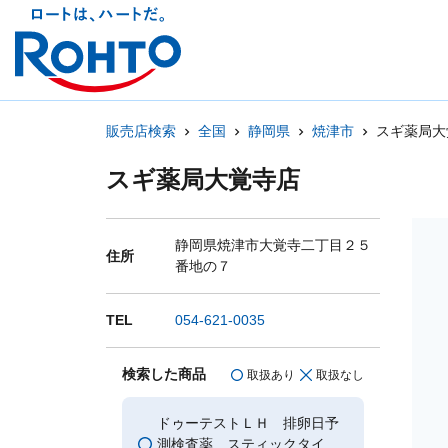
販売店検索
全国
静岡県
焼津市
スギ薬局大
スギ薬局大覚寺店
静岡県焼津市大覚寺二丁目２５
住所
番地の７
TEL
054-621-0035
検索した商品
取扱あり
取扱なし
ドゥーテストＬＨ 排卵日予
測検査薬 スティックタイ