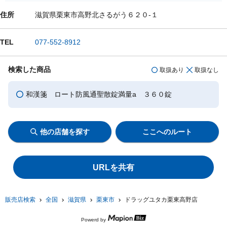
住所
滋賀県栗東市高野北さるがう６２０-１
TEL
077-552-8912
検索した商品
取扱あり
取扱なし
和漢箋 ロート防風通聖散錠満量a ３６０錠
他の店舗を探す
ここへのルート
URLを共有
販売店検索
全国
滋賀県
栗東市
ドラッグユタカ栗東高野店
Powerd by