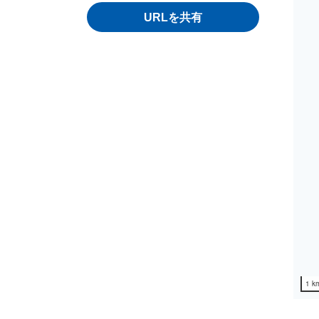
URLを共有
1 k