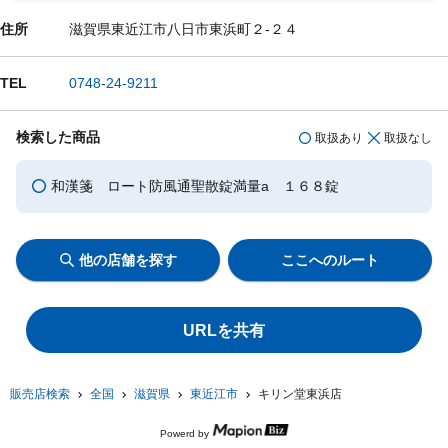
住所
滋賀県東近江市八日市東浜町２-２４
TEL
0748-24-9211
検索した商品
取扱あり
取扱なし
和漢箋 ロート防風通聖散錠満量a １６８錠
他の店舗を探す
ここへのルート
URLを共有
販売店検索
全国
滋賀県
東近江市
キリン堂東浜店
Powerd by