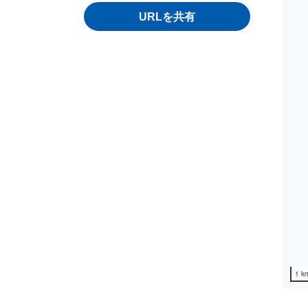
URLを共有
1 k