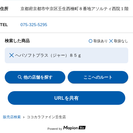
住所
京都府京都市中京区壬生西檜町８番地アソルティ西院１階
TEL
075-325-5295
検索した商品
取扱あり
取扱なし
ヘパソフトプラス（ジャー）８５ｇ
他の店舗を探す
ここへのルート
URLを共有
販売店検索
ココカラファイン壬生店
Powerd by