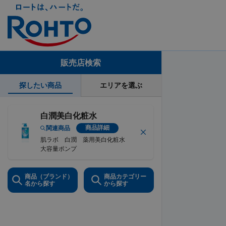
販売店検索
探したい商品
エリアを選ぶ
白潤美白化粧水
商品詳細
関連商品
肌ラボ 白潤 薬用美白化粧水
大容量ポンプ
商品（ブランド）
商品カテゴリー
名から探す
から探す